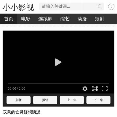
小小影视
首页
电影
连续剧
综艺
动漫
短剧
刷新
报错
上一集
下一集
叹息的亡灵好想隐退