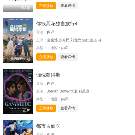
立即播放
查看详情
LISA篇
你钱我花独自旅行4
导演：
内详
主演：
金俊浩,张东民,刘世允,洪仁圭,김대
类型：
地区：
内详
立即播放
查看详情
第260808期
伽倪墨得斯
导演：
内详
主演：
Jordan Doww,大卫·科恩查
类型：
地区：
内详
立即播放
查看详情
正片
都市古仙医
导演：
内详