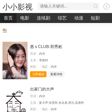
小小影视
首页
电影
连续剧
综艺
动漫
短剧
惠 s CLUB-郑秀彬
导演：
内详
主演：
李惠利
类型：
地区：
内详
立即播放
查看详情
李彩领篇
出家门的大声
导演：
内详
主演：
姜大声,张贤胜,东永裴,周元,高庚杓
类型：
地区：
内详