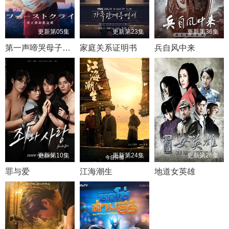
更新第05集
更新第23集
更新第36集
第一声啼哭母子救命急救班
家庭关系证明书
兵自风中来
更新第10集
更新第24集
更新第26集
罪与爱
江海潮生
地道女英雄