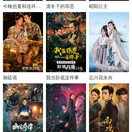
今晚也要和连环杀手约会
凛冬下的罪恶
昭阳公主
更新第19集
更新第19集
更新第24集
御廷谣
我当卧底这件事
忘川花未央