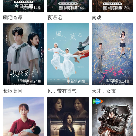
更新第14集
更新第14集
更新第12集
幽宅奇谭
夜语记
南戏
更新第24集
更新第94集
更新第14集
长歌莫问
风，带有香气
天才，女友