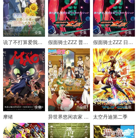
全集
全集
全集
说了不打算爱我的公爵继承人 不知为何对我宠爱有加
假面骑士ZZZ 普通话版
假面骑士ZZZ​ 日语版
全集
全集
全集
摩绪
异世界悠闲农家 第二季
太空丹迪第二季