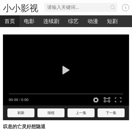
小小影视
首页
电影
连续剧
综艺
动漫
短剧
刷新
报错
上一集
下一集
叹息的亡灵好想隐退