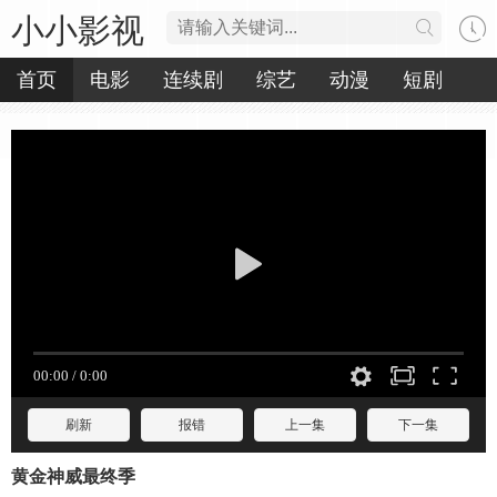
小小影视
首页
电影
连续剧
综艺
动漫
短剧
刷新
报错
上一集
下一集
黄金神威最终季