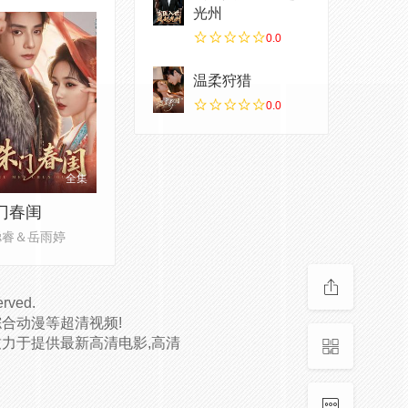
光州
0.0
温柔狩猎
0.0
全集
门春闺
聪睿＆岳雨婷
erved.
合动漫等超清视频!
致力于提供最新高清电影,高清