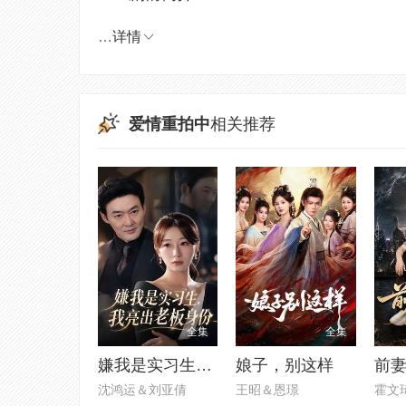
…
详情
爱情重拍中
相关推荐
全集
全集
嫌我是实习生，我亮出老板身份
娘子，别这样
沈鸿运＆刘亚倩
王昭＆恩璟
霍文