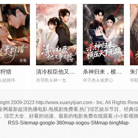
全集
全集
全集
柔狩猎
清冷权臣他又争又抢
杀神归来，横压天下无敌
朱
＆赵婧祎
肖羽凯＆林一允
何子杰＆侯梦心
何
ight
2009-2023 http://www.xuanyijian.com - Inc. All Rights Res
全网最新超清热播电影,电视剧免费看,热门综艺娱乐节目、经典综
剧、综艺大全、好看的动漫、最新的电影免费在线观看,小小影视
RSS
-
Sitemap
-
google
-
360map
-
sogou
-
SMmap
-
bingMap
-