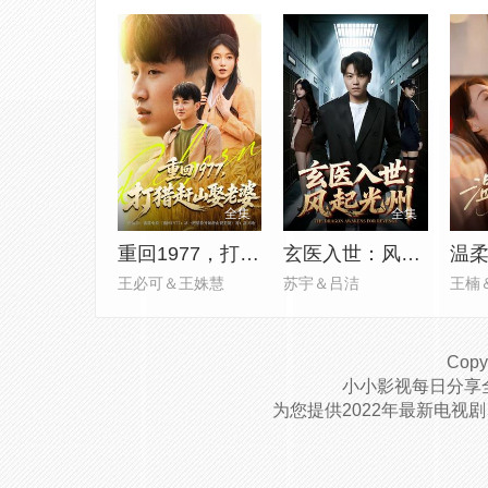
全集
全集
重回1977，打猎赶山娶老婆
玄医入世：风起光州
温
王必可＆王姝慧
苏宇＆吕洁
王楠
Copyr
小小影视每日分享
为您提供2022年最新电视