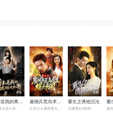
全集
全集
全集
前妻送我的离婚大礼包
雇佣兵荒岛求生爆火出圈第二季
重生之诱他沉沦
琦＆雷小米
孔奇力＆修雨秀＆王锦茵
王棣墨&付秋婷
谢