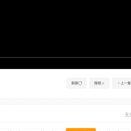
刷新
报错
上一集
无