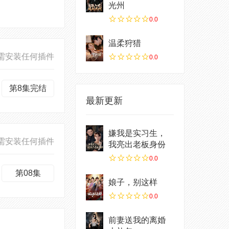
光州
0.0
温柔狩猎
需安装任何插件
0.0
第8集完结
最新更新
嫌我是实习生，
需安装任何插件
我亮出老板身份
0.0
第08集
娘子，别这样
0.0
前妻送我的离婚