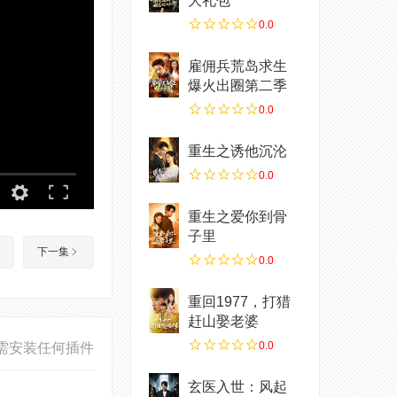
大礼包
0.0
雇佣兵荒岛求生
爆火出圈第二季
0.0
重生之诱他沉沦
0.0
重生之爱你到骨
子里
下一集
0.0
重回1977，打猎
赶山娶老婆
0.0
需安装任何插件
玄医入世：风起