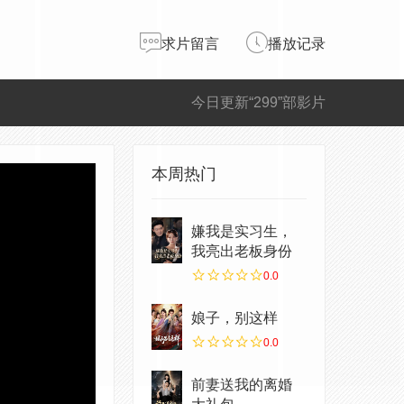
求片留言
播放记录
今日更新“299”部影片
本周热门
嫌我是实习生，
我亮出老板身份
0.0
娘子，别这样
0.0
前妻送我的离婚