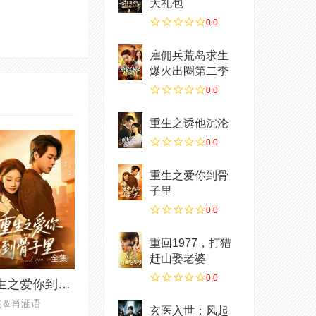
大礼包
0.0
雇佣兵荒岛求生
爆火出圈第二季
0.0
重生之诱他沉沦
0.0
重生之爱你到骨
子里
0.0
重回1977，打猎
赶山娶老婆
全集
0.0
重生之爱你到骨子里
杰＆肖涵语
玄医入世：风起