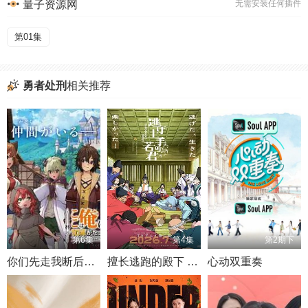
量子资源网
无需安装任何插件
第01集
勇者处刑
相关推荐
第6集
第4集
第2期下
你们先走我断后于是10年后我成为了传说
擅长逃跑的殿下 第二季
心动双重奏