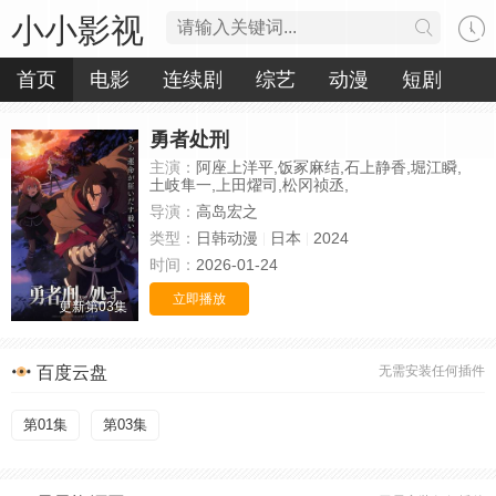
小小影视
首页
电影
连续剧
综艺
动漫
短剧
勇者处刑
主演：
阿座上洋平,饭冢麻结,石上静香,堀江瞬,
土岐隼一,上田燿司,松冈祯丞,
导演：
高岛宏之
类型：
日韩动漫
日本
2024
时间：
2026-01-24
立即播放
更新第03集
百度云盘
无需安装任何插件
第01集
第03集