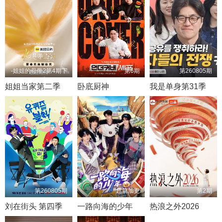
-姐姐的母带2第4期下
第6期
第260805期
姐姐当家第二季
卧底厨神
我是单身第31季
第260805期
超前加更
第2期
刘在街头 第四季
一路向海的少年
热浪之外2026