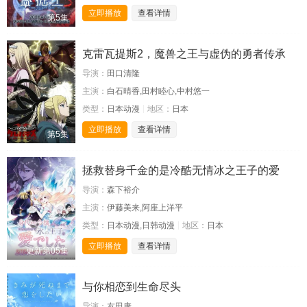
立即播放
查看详情
第5集
克雷瓦提斯2，魔兽之王与虚伪的勇者传承
导演：
田口清隆
主演：
白石晴香,田村睦心,中村悠一
类型：
日本动漫
地区：
日本
立即播放
查看详情
第5集
拯救替身千金的是冷酷无情冰之王子的爱
导演：
森下裕介
主演：
伊藤美来,阿座上洋平
类型：
日本动漫,日韩动漫
地区：
日本
立即播放
查看详情
更新第05集
与你相恋到生命尽头
导演：
友田康